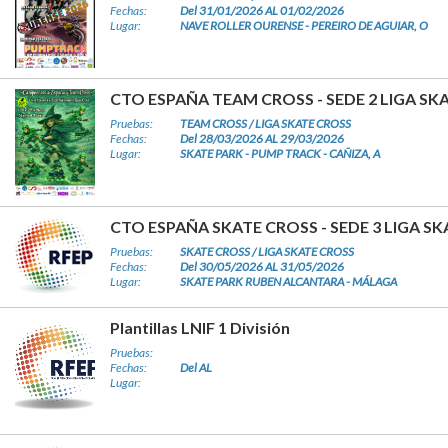
Fechas:
Del 31/01/2026 AL 01/02/2026
Lugar:
NAVE ROLLER OURENSE - PEREIRO DE AGUIAR, O
CTO ESPAÑA TEAM CROSS - SEDE 2 LIGA SK
Pruebas:
TEAM CROSS / LIGA SKATE CROSS
Fechas:
Del 28/03/2026 AL 29/03/2026
Lugar:
SKATE PARK - PUMP TRACK - CAÑIZA, A
CTO ESPAÑA SKATE CROSS - SEDE 3 LIGA S
Pruebas:
SKATE CROSS / LIGA SKATE CROSS
Fechas:
Del 30/05/2026 AL 31/05/2026
Lugar:
SKATE PARK RUBEN ALCANTARA - MÁLAGA
Plantillas LNIF 1 División
Pruebas:
Fechas:
Del AL
Lugar: