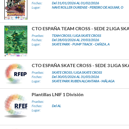
Fechas:
Del 31/01/2026 AL 01/02/2026
Lugar:
NAVE ROLLER OURENSE - PEREIRO DE AGUIAR, O
CTO ESPAÑA TEAM CROSS - SEDE 2 LIGA SK
Pruebas:
TEAM CROSS / LIGA SKATE CROSS
Fechas:
Del 28/03/2026 AL 29/03/2026
Lugar:
SKATE PARK - PUMP TRACK - CAÑIZA, A
CTO ESPAÑA SKATE CROSS - SEDE 3 LIGA S
Pruebas:
SKATE CROSS / LIGA SKATE CROSS
Fechas:
Del 30/05/2026 AL 31/05/2026
Lugar:
SKATE PARK RUBEN ALCANTARA - MÁLAGA
Plantillas LNIF 1 División
Pruebas:
Fechas:
Del AL
Lugar: